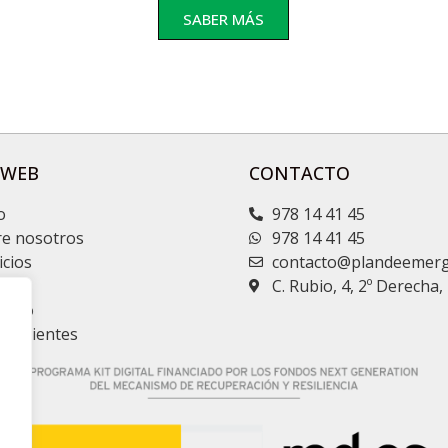
SABER MÁS
 WEB
CONTACTO
o
978 14 41 45
e nosotros
978 14 41 45
icios
contacto@plandeemerg
g
C. Rubio, 4, 2º Derecha
acto
so clientes